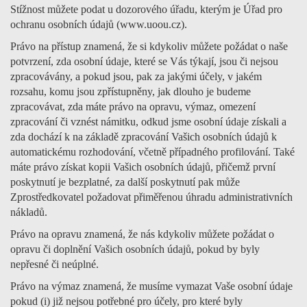
Stížnost můžete podat u dozorového úřadu, kterým je Úřad pro
ochranu osobních údajů (www.uoou.cz).
Právo na přístup znamená, že si kdykoliv můžete požádat o naše
potvrzení, zda osobní údaje, které se Vás týkají, jsou či nejsou
zpracovávány, a pokud jsou, pak za jakými účely, v jakém
rozsahu, komu jsou zpřístupněny, jak dlouho je budeme
zpracovávat, zda máte právo na opravu, výmaz, omezení
zpracování či vznést námitku, odkud jsme osobní údaje získali a
zda dochází k na základě zpracování Vašich osobních údajů k
automatickému rozhodování, včetně případného profilování. Také
máte právo získat kopii Vašich osobních údajů, přičemž první
poskytnutí je bezplatné, za další poskytnutí pak může
Zprostředkovatel požadovat přiměřenou úhradu administrativních
nákladů.
Právo na opravu znamená, že nás kdykoliv můžete požádat o
opravu či doplnění Vašich osobních údajů, pokud by byly
nepřesné či neúplné.
Právo na výmaz znamená, že musíme vymazat Vaše osobní údaje
pokud (i) již nejsou potřebné pro účely, pro které byly