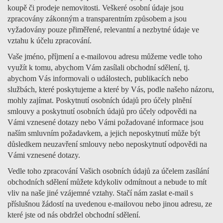
koupě či prodeje nemovitosti. Veškeré osobní údaje jsou
zpracovány zákonným a transparentním způsobem a jsou
vyžadovány pouze přiměřené, relevantní a nezbytné údaje ve
vztahu k účelu zpracování.
Vaše jméno, příjmení a e-mailovou adresu můžeme vedle toho
využít k tomu, abychom Vám zasílali obchodní sdělení, tj.
abychom Vás informovali o událostech, publikacích nebo
službách, které poskytujeme a které by Vás, podle našeho názoru,
mohly zajímat. Poskytnutí osobních údajů pro účely plnění
smlouvy a poskytnutí osobních údajů pro účely odpovědi na
Vámi vznesené dotazy nebo Vámi požadované informace jsou
naším smluvním požadavkem, a jejich neposkytnutí může být
důsledkem neuzavření smlouvy nebo neposkytnutí odpovědi na
Vámi vznesené dotazy.
Vedle toho zpracování Vašich osobních údajů za účelem zasílání
obchodních sdělení můžete kdykoliv odmítnout a nebude to mít
vliv na naše jiné vzájemné vztahy. Stačí nám zaslat e-mail s
příslušnou žádostí na uvedenou e-mailovou nebo jinou adresu, ze
které jste od nás obdržel obchodní sdělení.