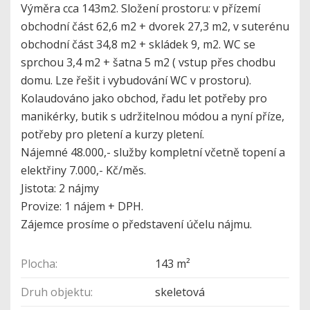
Výměra cca 143m2. Složení prostoru: v přízemí
obchodní část 62,6 m2 + dvorek 27,3 m2, v suterénu
obchodní část 34,8 m2 + skládek 9, m2. WC se
sprchou 3,4 m2 + šatna 5 m2 ( vstup přes chodbu
domu. Lze řešit i vybudování WC v prostoru).
Kolaudováno jako obchod, řadu let potřeby pro
manikérky, butik s udržitelnou módou a nyní příze,
potřeby pro pletení a kurzy pletení.
Nájemné 48.000,- služby kompletní včetně topení a
elektřiny 7.000,- Kč/měs.
Jistota: 2 nájmy
Provize: 1 nájem + DPH.
Zájemce prosíme o představení účelu nájmu.
Plocha:
143 m²
Druh objektu:
skeletová